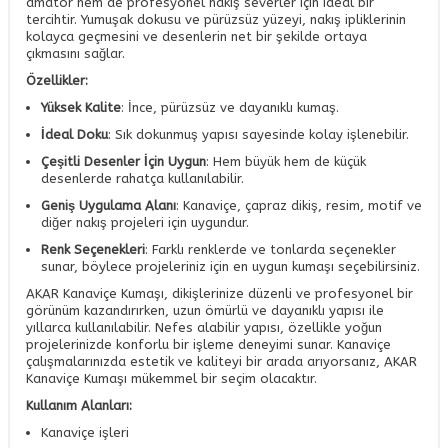
amatör hem de profesyonel nakış severler için ideal bir
tercihtir. Yumuşak dokusu ve pürüzsüz yüzeyi, nakış ipliklerinin
kolayca geçmesini ve desenlerin net bir şekilde ortaya
çıkmasını sağlar.
Özellikler:
Yüksek Kalite
: İnce, pürüzsüz ve dayanıklı kumaş.
İdeal Doku
: Sık dokunmuş yapısı sayesinde kolay işlenebilir.
Çeşitli Desenler İçin Uygun
: Hem büyük hem de küçük
desenlerde rahatça kullanılabilir.
Geniş Uygulama Alanı
: Kanaviçe, çapraz dikiş, resim, motif ve
diğer nakış projeleri için uygundur.
Renk Seçenekleri
: Farklı renklerde ve tonlarda seçenekler
sunar, böylece projeleriniz için en uygun kumaşı seçebilirsiniz.
AKAR Kanaviçe Kumaşı, dikişlerinize düzenli ve profesyonel bir
görünüm kazandırırken, uzun ömürlü ve dayanıklı yapısı ile
yıllarca kullanılabilir. Nefes alabilir yapısı, özellikle yoğun
projelerinizde konforlu bir işleme deneyimi sunar. Kanaviçe
çalışmalarınızda estetik ve kaliteyi bir arada arıyorsanız, AKAR
Kanaviçe Kumaşı mükemmel bir seçim olacaktır.
Kullanım Alanları:
Kanaviçe işleri