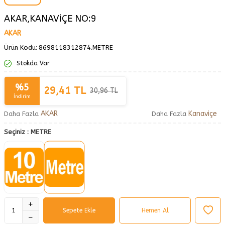
AKAR,KANAVİÇE NO:9
AKAR
Ürün Kodu:
8698118312874.METRE
Stokda Var
%
5
29,41
TL
30,96
TL
İndirim
AKAR
Kanaviçe
Daha Fazla
Daha Fazla
Seçiniz :
METRE
Sepete Ekle
Hemen Al