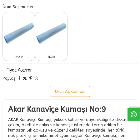
Ürün Seçenekleri
NO:9
NO:8
Fiyat Alarmı
Paylaş
W
h
a
a
p
p
D
e
s
t
H
a
t
t
Ürün Açıklaması
Akar Kanaviçe Kumaşı No:9
AKAR Kanaviçe Kumaşı, yüksek kalite ve dayanıklılığı ile dikkat
çeken, özellikle nakış ve kanaviçe işlerinde tercih edilen bir
kumaştır. Sık dokusu ve düzenli delikleri sayesinde, her türlü
nakış tekniğine mükemmel uyum sağlar. Kanaviçe kumaşı, hem