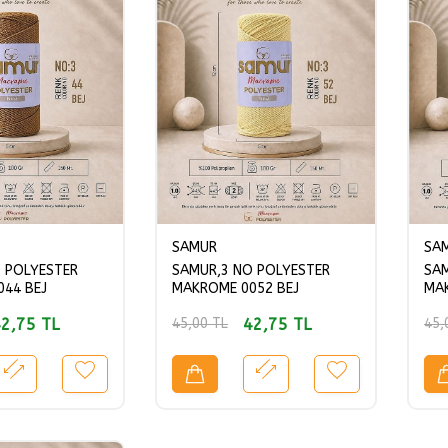
SAMUR
SA
 POLYESTER
SAMUR,3 NO POLYESTER
SAM
44 BEJ
MAKROME 0052 BEJ
MAK
2,75
TL
42,75
TL
45,00
TL
45,