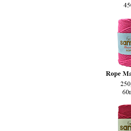
FEATHER SOFT
SAKAL LİF İPİ
FLUFFY
Cotton Simli Makrome
Tarama/Büklüm Makrome
Rope Makrome
Marteniçka
Tress Kordon
Halat İpler
Spark
POMPOM