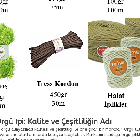
gü İpi: Kalite ve Çeşitliliğin Adı
örgü dünyasında kalitesi ve çeşitliliği ile öne çıkan bir markadır. Örgü t
e online platformlarda kolayca ulaşılabilir. Markanın sunduğu örgü iplikl
 iyi şekilde cevap vermektedir.