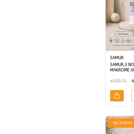
SAMUR
SAMUR,3 NO
MAKROME 0
4
45,00
TL
%
5
İndirim