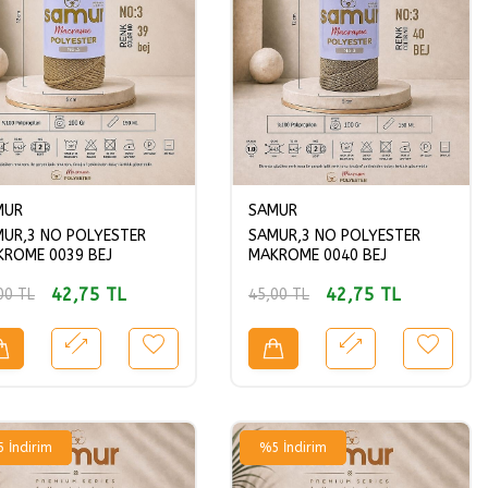
MUR
SAMUR
UR,3 NO POLYESTER
SAMUR,3 NO POLYESTER
ROME 0039 BEJ
MAKROME 0040 BEJ
42,75
TL
42,75
TL
00
TL
45,00
TL
5
İndirim
%
5
İndirim