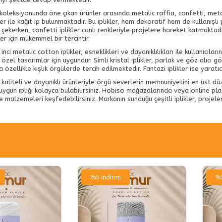
koleksiyonunda öne çıkan ürünler arasında metalic raffia, confetti, metal
ler ile kağıt ip bulunmaktadır. Bu iplikler, hem dekoratif hem de kullanışlı
 çekerken, confetti iplikler canlı renkleriyle projelere hareket katmaktadı
er için mükemmel bir tercihtir.
inci metalic cotton iplikler, esneklikleri ve dayanıklılıkları ile kullanıcılar
özel tasarımlar için uygundur. Simli kristal iplikler, parlak ve göz alıcı
a özellikle kışlık örgülerde tercih edilmektedir. Fantazi iplikler ise yaratı
 kaliteli ve dayanıklı ürünleriyle örgü severlerin memnuniyetini en üst d
uygun ipliği kolayca bulabilirsiniz. Hobiso mağazalarında veya online pla
ve malzemeleri keşfedebilirsiniz. Markanın sunduğu çeşitli iplikler, projeler
%
5
İndirim
%