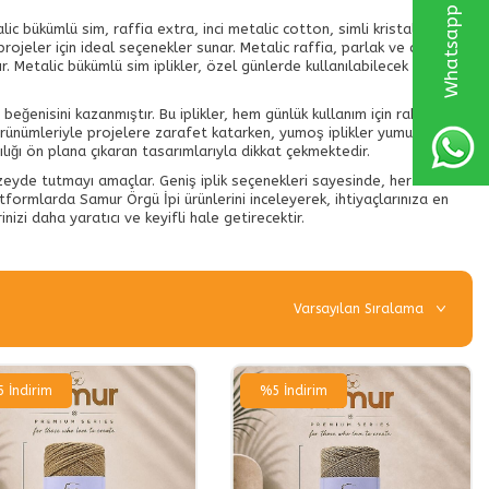
ic bükümlü sim, raffia extra, inci metalic cotton, simli kristal, yumoş
 projeler için ideal seçenekler sunar. Metalic raffia, parlak ve dayanıklı
r. Metalic bükümlü sim iplikler, özel günlerde kullanılabilecek şık ve
ın beğenisini kazanmıştır. Bu iplikler, hem günlük kullanım için rahat
 görünümleriyle projelere zarafet katarken, yumoş iplikler yumuşak ve
cılığı ön plana çıkaran tasarımlarıyla dikkat çekmektedir.
üzeyde tutmayı amaçlar. Geniş iplik seçenekleri sayesinde, her türden
tformlarda Samur Örgü İpi ürünlerini inceleyerek, ihtiyaçlarınıza en
inizi daha yaratıcı ve keyifli hale getirecektir.
5
İndirim
%
5
İndirim