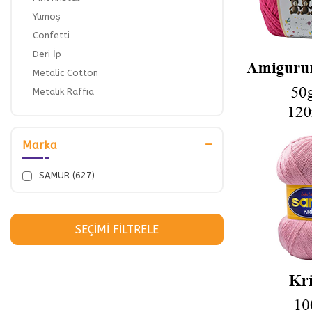
Yumoş
Confetti
Deri İp
Metalic Cotton
Metalik Raffia
Metalik Sim
Raffia
Marka
Slim Supra
Kristal
SAMUR (627)
Paşa
3 NO POLYESTER MAKROME
4 NO POLYESTER MAKROME
SEÇIMI FILTRELE
6 NO POLYESTER MAKROME
Amigurumi & Panç
RİBBON POLYESTER MAKROME
SOFT TOUCH