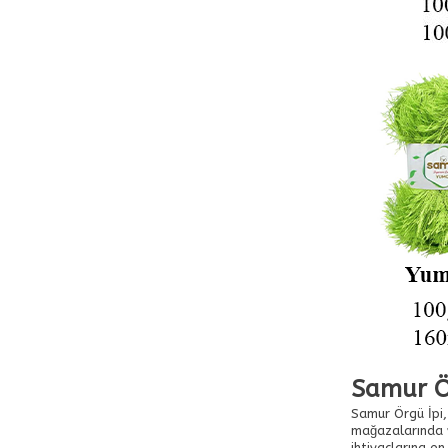
Samur Ör
Samur Örgü İpi, 
mağazalarında v
ihtiyaçlarına en