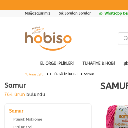
Mağazalarımız
Sık Sorulan Sorular
Whatsapp Des
EL ÖRGÜ İPLİKLERİ
TUHAFİYE & HOBİ
Şİ
EL ÖRGÜ İPLİKLERİ
Samur
Anasayfa
SAMUR
Samur
764 ürün
bulundu
Samur
Pamuk Makrome
Pırıl Kristal