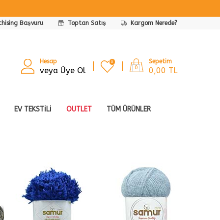
chising Başvuru
Toptan Satış
Kargom Nerede?
Hesap
Sepetim
0
0
veya Üye Ol
0,00
TL
EV TEKSTILI
OUTLET
TÜM ÜRÜNLER