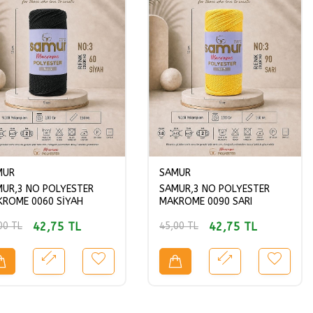
MUR
SAMUR
UR,3 NO POLYESTER
SAMUR,3 NO POLYESTER
ROME 0060 SİYAH
MAKROME 0090 SARI
42,75
TL
42,75
TL
00
TL
45,00
TL