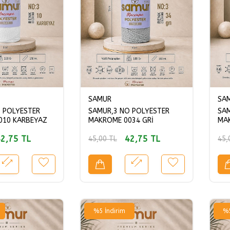
SAMUR
SA
 POLYESTER
SAMUR,3 NO POLYESTER
SAM
010 KARBEYAZ
MAKROME 0034 GRİ
MAK
2,75
TL
42,75
TL
45,00
TL
45,
%
5
İndirim
%