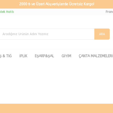
2000 ₺ ve Üzeri Alışverişlerde Ücretsiz Kargo!
tek Hattı
Fran
ARA
Ş & TIĞ
İPLİK
EŞARP&ŞAL
GİYİM
ÇANTA MALZEMELERİ