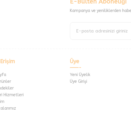
E-Bülten Aboneliği
Kampanya ve yeniliklerden habe
 Erişim
Üye
yfa
Yeni Üyelik
rünler
Üye Girişi
mdekiler
i Hizmetleri
im
alarımız