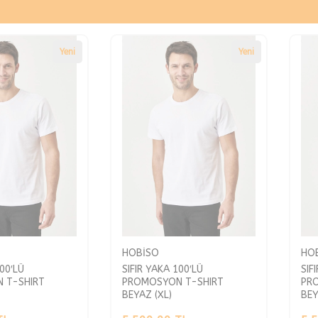
Yeni
Yeni
HOBİSO
HO
100′LÜ
SIFIR YAKA 100′LÜ
SIF
 T-SHIRT
PROMOSYON T-SHIRT
PR
BEYAZ (XL)
BEY