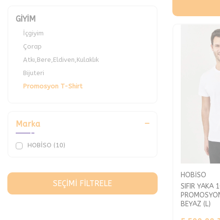
GİYİM
İçgiyim
Çorap
Atkı,Bere,Eldiven,Kulaklık
Bijuteri
Promosyon T-Shirt
Marka
HOBİSO (10)
HOBİSO
SEÇIMI FILTRELE
SIFIR YAKA 
PROMOSYON
BEYAZ (L)