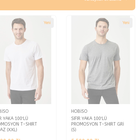
Yeni
Yeni
BİSO
HOBİSO
IR YAKA 100′LÜ
SIFIR YAKA 100′LÜ
OMOSYON T-SHIRT
PROMOSYON T-SHIRT GRİ
AZ (XXL)
(S)