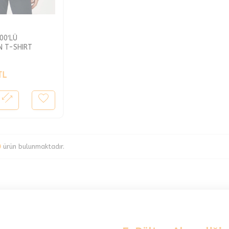
100′LÜ
 T-SHIRT
TL
0
ürün bulunmaktadır.