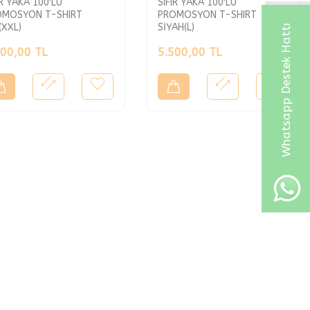
IR YAKA 100′LÜ
SIFIR YAKA 100′LÜ
OMOSYON T-SHIRT
PROMOSYON T-SHIRT
(XXL)
SİYAH(L)
Whatsapp Destek Hattı
500,00
TL
5.500,00
TL