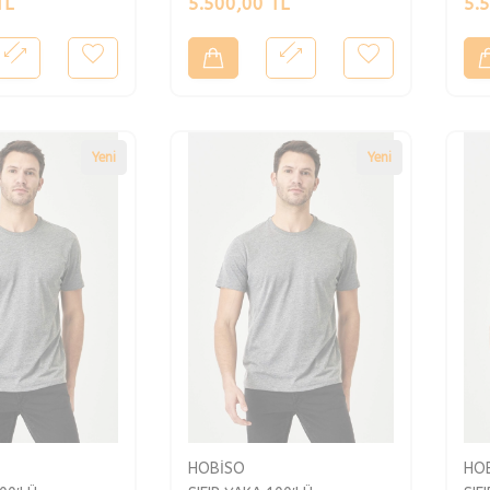
TL
5.500,00
TL
5.
Yeni
Yeni
HOBİSO
HO