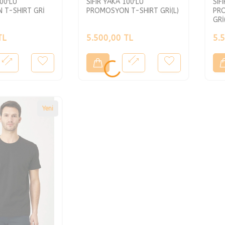
100′LÜ
SIFIR YAKA 100′LÜ
SIF
 T-SHIRT GRİ
PROMOSYON T-SHIRT GRİ(L)
PR
GRİ
TL
5.500,00
TL
5.
Yeni