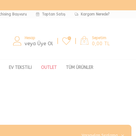
chising Başvuru
Toptan Satış
Kargom Nerede?
Hesap
Sepetim
0
0
veya Üye Ol
0,00
TL
EV TEKSTILI
OUTLET
TÜM ÜRÜNLER