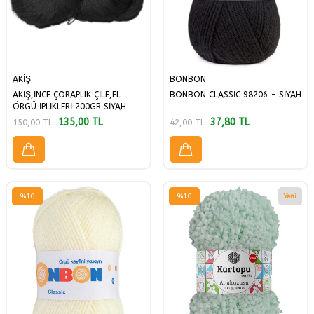
AKİŞ
BONBON
AKİŞ,İNCE ÇORAPLIK ÇİLE,EL
BONBON CLASSİC 98206 - SİYAH
ÖRGÜ İPLİKLERİ 200GR SİYAH
135,00
TL
37,80
TL
150,00
TL
42,00
TL
%
10
%
10
Yeni