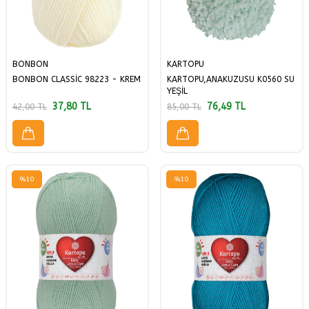
BONBON
KARTOPU
BONBON CLASSİC 98223 - KREM
KARTOPU,ANAKUZUSU K0560 SU
YEŞİL
37,80
TL
76,49
TL
42,00
TL
85,00
TL
%
10
%
10