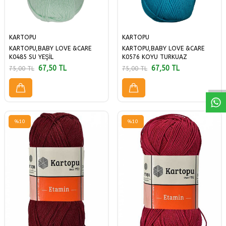
KARTOPU
KARTOPU
KARTOPU,BABY LOVE &CARE
KARTOPU,BABY LOVE &CARE
W
h
a
a
p
p
D
e
s
t
H
a
t
t
K0485 SU YEŞİL
K0576 KOYU TURKUAZ
67,50
TL
67,50
TL
75,00
TL
75,00
TL
%
10
%
10