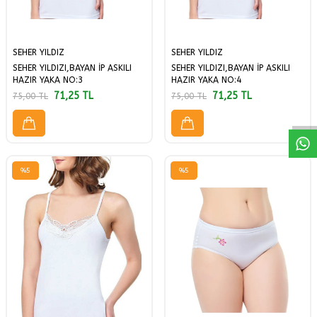
SEHER YILDIZ
SEHER YILDIZ
SEHER YILDIZI,BAYAN İP ASKILI
SEHER YILDIZI,BAYAN İP ASKILI
W
h
a
a
p
p
D
e
s
t
H
a
t
t
HAZIR YAKA NO:3
HAZIR YAKA NO:4
71,25
TL
71,25
TL
75,00
TL
75,00
TL
%
5
%
5