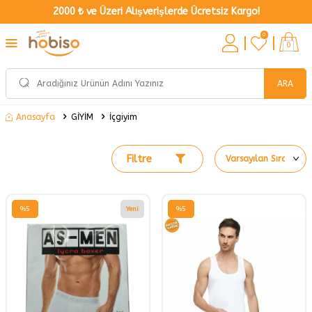
2000 ₺ ve Üzeri Alışverişlerde Ücretsiz Kargo!
0
0
ARA
GİYİM
İçgiyim
Anasayfa
Filtre
%
5
Yeni
%
5