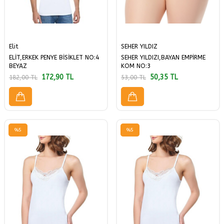
Elit
SEHER YILDIZ
ELİT,ERKEK PENYE BİSİKLET NO:4
SEHER YILDIZI,BAYAN EMPİRME
BEYAZ
KOM NO:3
172,90
TL
50,35
TL
182,00
TL
53,00
TL
%
5
%
5