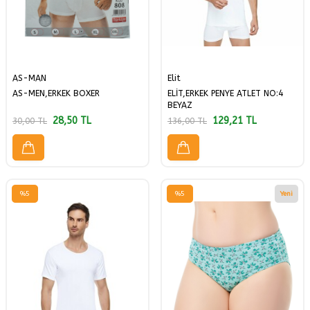
AS-MAN
Elit
AS-MEN,ERKEK BOXER
ELİT,ERKEK PENYE ATLET NO:4
BEYAZ
28,50
TL
129,21
TL
30,00
TL
136,00
TL
%
5
%
5
Yeni