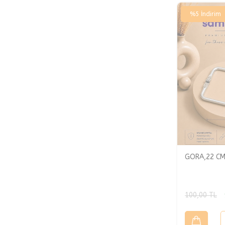
%
5
İndirim
GORA,22 CM
100,00
TL