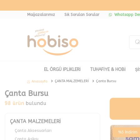
Mağazalarımız
Sık Sorulan Sorular
Whatsapp Des
EL ÖRGÜ İPLİKLERİ
TUHAFİYE & HOBİ
Şİ
ÇANTA MALZEMELERİ
Çanta Bursu
Anasayfa
Çanta Bursu
98 ürün
bulundu
ÇANTA MALZEMELERİ
Çanta Aksesuarları
%
5
İndirim
Çanta Askısı