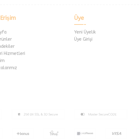
 Erişim
Üye
yfa
Yeni Üyelik
rünler
Üye Girişi
mdekiler
i Hizmetleri
im
alarımız