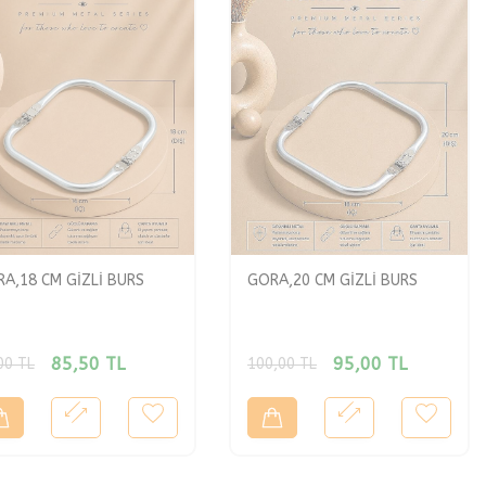
A,18 CM GİZLİ BURS
GORA,20 CM GİZLİ BURS
85,50
TL
95,00
TL
00
TL
100,00
TL