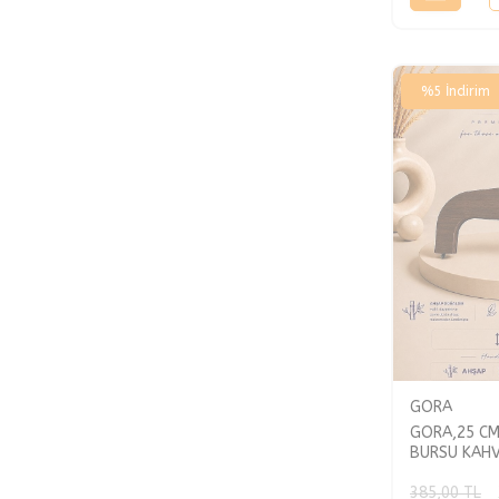
%
5
İndirim
GORA
GORA,25 C
BURSU KAH
385,00
TL