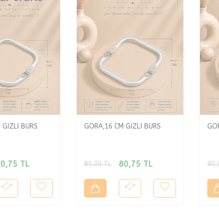
 GİZLİ BURS
GORA,16 CM GİZLİ BURS
GOR
0,75
TL
80,75
TL
85,00
TL
90,