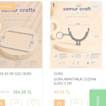
5
İndirim
Yeni
A,30 CM GİZLİ BURS
GORA
GORA,ANAHTARLIK CÜZDAN
KLİPSİ 5 CM
104,50
TL
65,00
TL
,00
TL