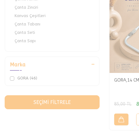
Çanta Zinciri
Kanvas Çeşitleri
Çanta Tabanı
Çanta Seti
Çanta Sapı
Çanta Kancası
Çanta Fermuarı
Marka
Çanta Bursu
Çanta Ağızları
GORA (46)
GORA,14 CM
Metal Halkalar
Çanta Mıknatısları
Çanta Örgü Yardımcıları
SEÇIMI FILTRELE
8
85,00
TL