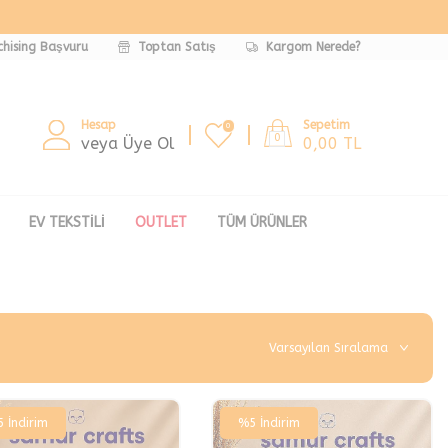
chising Başvuru
Toptan Satış
Kargom Nerede?
Hesap
Sepetim
0
0
veya Üye Ol
0,00
TL
EV TEKSTILI
OUTLET
TÜM ÜRÜNLER
5
İndirim
%
5
İndirim