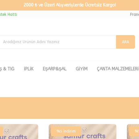
2000 ₺ ve Üzeri Alışverişlerde Ücretsiz Kargo!
tek Hattı
Fran
ARA
Ş & TIĞ
İPLİK
EŞARP&ŞAL
GİYİM
ÇANTA MALZEMELERİ
%
5
İndirim
%