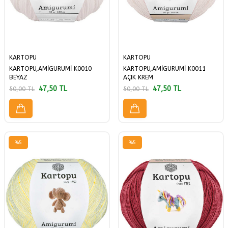
KARTOPU
KARTOPU
KARTOPU,AMİGURUMİ K0010
KARTOPU,AMİGURUMİ K0011
BEYAZ
AÇIK KREM
47,50
TL
47,50
TL
50,00
TL
50,00
TL
%
5
%
5