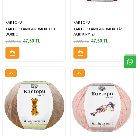
KARTOPU
KARTOPU
KARTOPU,AMİGURUMİ K0110
KARTOPU,AMİGURUMİ K0143
W
h
a
a
p
p
D
e
s
t
H
a
t
t
BORDO
AÇIK KIRMIZI
47,50
TL
47,50
TL
50,00
TL
50,00
TL
%
5
%
5