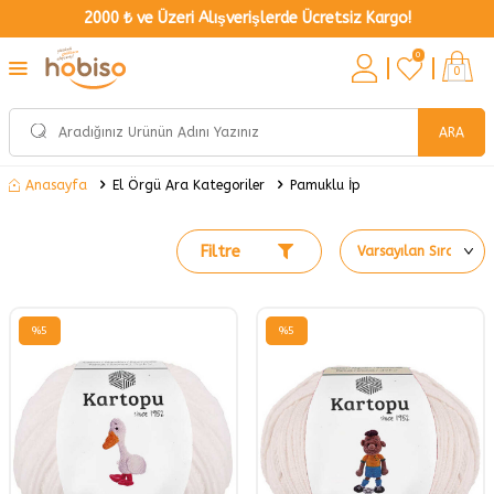
2000 ₺ ve Üzeri Alışverişlerde Ücretsiz Kargo!
0
0
ARA
El Örgü Ara Kategoriler
Pamuklu İp
Anasayfa
Filtre
%
5
%
5