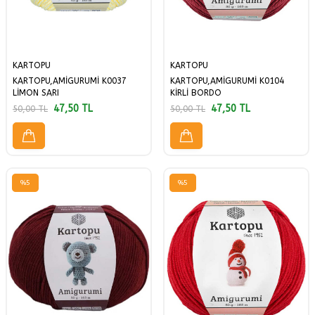
KARTOPU
KARTOPU
KARTOPU,AMİGURUMİ K0037
KARTOPU,AMİGURUMİ K0104
LİMON SARI
KİRLİ BORDO
47,50
TL
47,50
TL
50,00
TL
50,00
TL
%
5
%
5