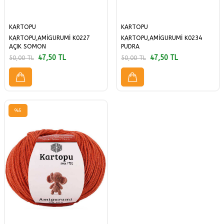
KARTOPU
KARTOPU
KARTOPU,AMİGURUMİ K0227
KARTOPU,AMİGURUMİ K0234
AÇIK SOMON
PUDRA
47,50
TL
47,50
TL
50,00
TL
50,00
TL
%
5