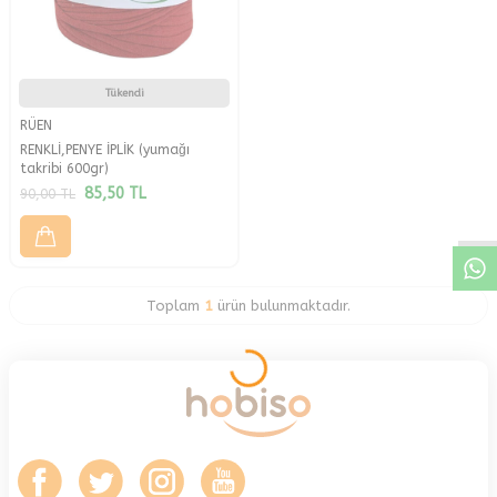
Tükendi
RÜEN
RENKLİ,PENYE İPLİK (yumağı
W
h
a
a
p
p
D
e
s
t
H
a
t
t
takribi 600gr)
85,50
TL
90,00
TL
Toplam
1
ürün bulunmaktadır.