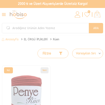
2000 ₺ ve Üzeri Alışverişlerde Ücretsiz Kargo!
0
0
ARA
EL ÖRGÜ İPLİKLERİ
Rüen
Anasayfa
Filtre
%
5
Yeni