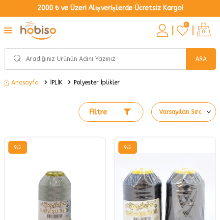
2000 ₺ ve Üzeri Alışverişlerde Ücretsiz Kargo!
0
0
ARA
İPLİK
Polyester İplikler
Anasayfa
Filtre
%
5
%
5