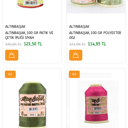
ALTINBAŞAK
ALTINBAŞAK
ALTINBAŞAK,100 GR PATİK VE
ALTINBAŞAK,100 GR POLYESTER
ÇETİK İPLİĞİ SİYAH
002
123,50
TL
114,95
TL
130,00
TL
121,00
TL
%
5
%
5