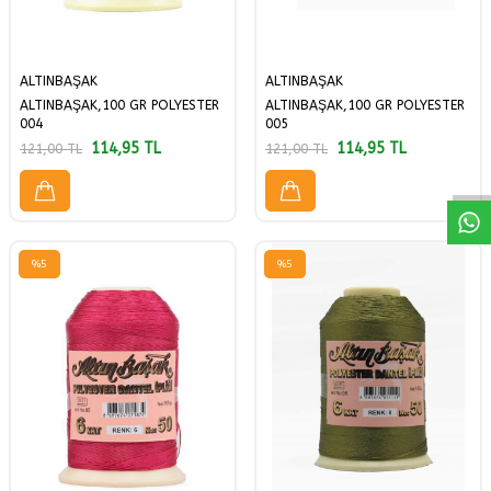
ALTINBAŞAK
ALTINBAŞAK
ALTINBAŞAK,100 GR POLYESTER
ALTINBAŞAK,100 GR POLYESTER
W
h
a
a
p
p
D
e
s
t
H
a
t
t
004
005
114,95
TL
114,95
TL
121,00
TL
121,00
TL
%
5
%
5