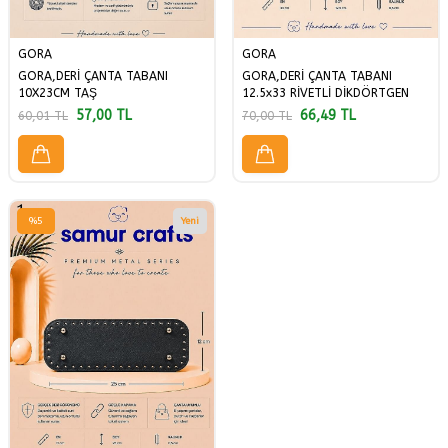
GORA
GORA
GORA,DERİ ÇANTA TABANI
GORA,DERİ ÇANTA TABANI
10X23CM TAŞ
12.5x33 RİVETLİ DİKDÖRTGEN
57,00
TL
66,49
TL
60,01
TL
70,00
TL
%
5
Yeni