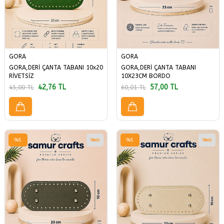
GORA
GORA
GORA,DERİ ÇANTA TABANI 10x20
GORA,DERİ ÇANTA TABANI
RİVETSİZ
10X23CM BORDO
42,76
TL
57,00
TL
45,00
TL
60,01
TL
%
5
Yeni
%
5
Yeni