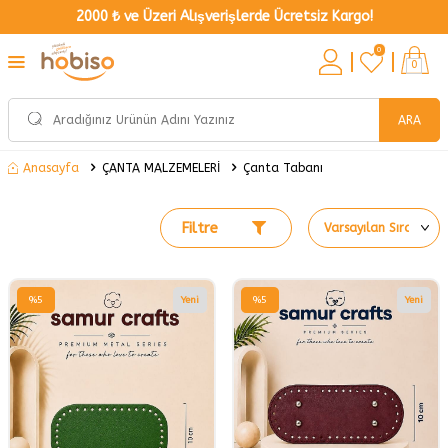
2000 ₺ ve Üzeri Alışverişlerde Ücretsiz Kargo!
0
0
ARA
ÇANTA MALZEMELERİ
Çanta Tabanı
Anasayfa
Filtre
%
5
Yeni
%
5
Yeni