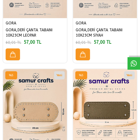
GORA
GORA
GORA,DERİ ÇANTA TABANI
GORA,DERİ ÇANTA TABANI
W
h
a
a
p
p
D
e
s
t
H
a
t
t
10X23CM LEOPAR
10X23CM SİYAH
57,00
TL
57,00
TL
60,01
TL
60,01
TL
%
5
Yeni
%
5
Yeni