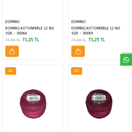
DOMİNO
DOMİNO
DOMİNO,KOTONPERLE 12 NO
DOMİNO,KOTONPERLE 12 NO
W
h
a
a
p
p
D
e
s
t
H
a
t
t
5GR - 00066
5GR - 00069
71,25
TL
71,25
TL
75,00
TL
75,00
TL
%
5
%
5