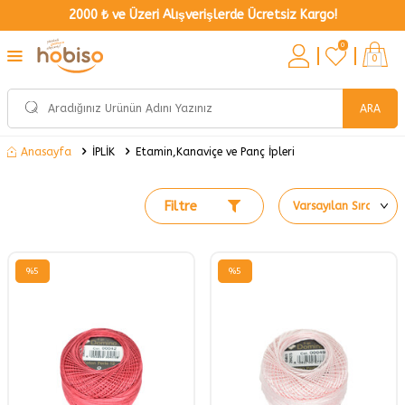
2000 ₺ ve Üzeri Alışverişlerde Ücretsiz Kargo!
0
0
ARA
İPLİK
Etamin,Kanaviçe ve Panç İpleri
Anasayfa
Filtre
%
5
%
5