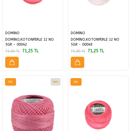
DOMİNO
DOMİNO
DOMİNO,KOTONPERLE 12 NO
DOMİNO,KOTONPERLE 12 NO
5GR - 00042
5GR - 00049
71,25
TL
71,25
TL
75,00
TL
75,00
TL
%
5
Yeni
%
5