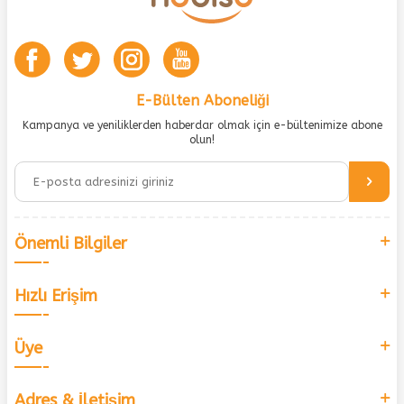
E-Bülten Aboneliği
Kampanya ve yeniliklerden haberdar olmak için e-bültenimize abone
olun!
Önemli Bilgiler
Hızlı Erişim
Üye
Adres & İletişim