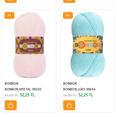
%
5
%
5
BONBON
BONBON
BONBON,KRİSTAL 98320
BONBON,LÜKS 98694
52,25
TL
52,25
TL
55,00
TL
55,00
TL
W
h
a
a
p
p
D
e
s
t
H
a
t
t