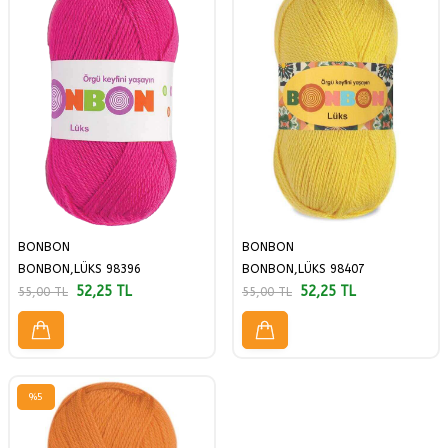
BONBON
BONBON
BONBON,LÜKS 98396
BONBON,LÜKS 98407
52,25
TL
52,25
TL
55,00
TL
55,00
TL
%
5