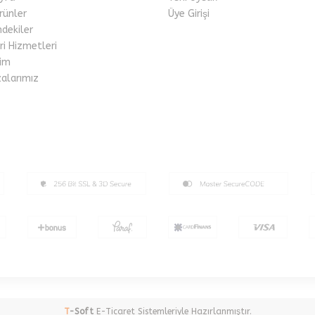
rünler
Üye Girişi
mdekiler
i Hizmetleri
im
alarımız
T
-Soft
E-Ticaret
Sistemleriyle Hazırlanmıştır.