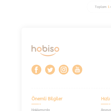
Yumoş İp
Toplam
1
Parmakla Örülen İp
Yazlık İpler
Çanta & Aksesuar İpleri
Pullu İp
Ponpon İp
Önemli Bilgiler
Hızlı
Hakkımızda
Anasa