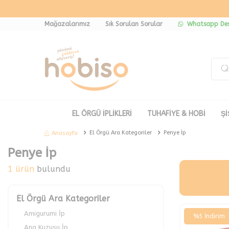
Mağazalarımız
Sık Sorulan Sorular
Whatsapp Des
EL ÖRGÜ İPLİKLERİ
TUHAFİYE & HOBİ
Şİ
El Örgü Ara Kategoriler
Penye İp
Anasayfa
Penye İp
1 ürün
bulundu
El Örgü Ara Kategoriler
Amigurumi İp
%
5
İndirim
Ana Kuzusu İp