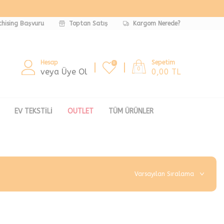
chising Başvuru
Toptan Satış
Kargom Nerede?
Hesap
Sepetim
0
0
veya Üye Ol
0,00
TL
EV TEKSTILI
OUTLET
TÜM ÜRÜNLER