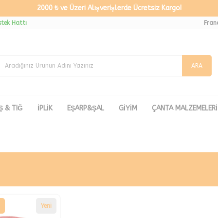
2000 ₺ ve Üzeri Alışverişlerde Ücretsiz Kargo!
tek Hattı
Fran
ARA
Ş & TIĞ
İPLİK
EŞARP&ŞAL
GİYİM
ÇANTA MALZEMELERİ
Yeni