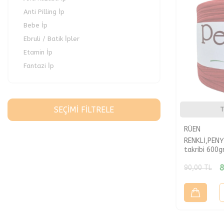
Anti Pilling İp
Bebe İp
Ebruli / Batik İpler
Etamin İp
Fantazi İp
Kadife İp
Kazak,Atkı,Bere İpi
Lif İp
SEÇIMI FILTRELE
T
Makrome İp
RÜEN
Pamuklu İp
RENKLİ,PENY
Paspaslık İp
takribi 600gr
Patiklik İp
8
90,00
TL
Penye İp
Sert Bulaşık Bezi İpleri
Simli Kristal İp
Şallık,Yeleklik İp