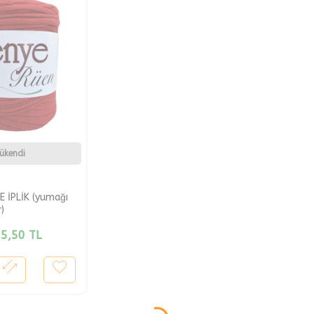
ükendi
E İPLİK (yumağı
)
5,50
TL