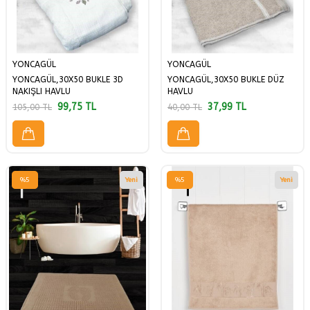
YONCAGÜL
YONCAGÜL
YONCAGÜL,30X50 BUKLE 3D
YONCAGÜL,30X50 BUKLE DÜZ
NAKIŞLI HAVLU
HAVLU
99,75
TL
37,99
TL
105,00
TL
40,00
TL
%
5
Yeni
%
5
Yeni