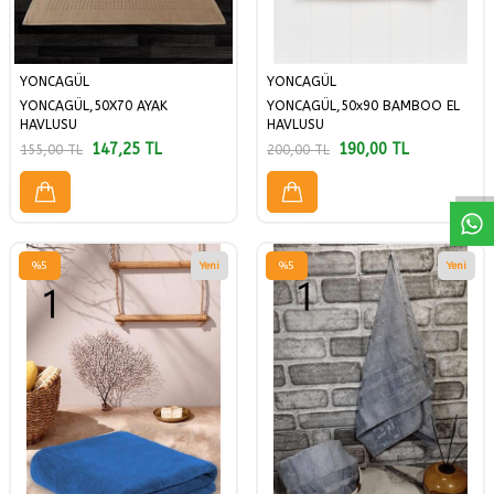
YONCAGÜL
YONCAGÜL
YONCAGÜL,50X70 AYAK
YONCAGÜL,50x90 BAMBOO EL
W
h
a
a
p
p
D
e
s
t
H
a
t
t
HAVLUSU
HAVLUSU
147,25
TL
190,00
TL
155,00
TL
200,00
TL
%
5
Yeni
%
5
Yeni