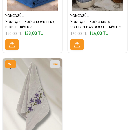
YONCAGÜL
YONCAGÜL
YONCAGÜL,50X90 KOYU RENK
YONCAGÜL,50X90 MİCRO
BERBER HAVLUSU
COTTON BAMBOO EL HAVLUSU
133,00
TL
114,00
TL
140,00
TL
120,00
TL
%
5
Yeni