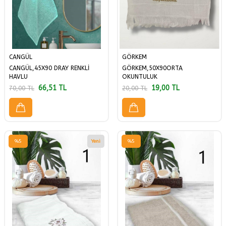
CANGÜL
GÖRKEM
CANGÜL,45X90 DRAY RENKLİ
GÖRKEM,50X90ORTA
HAVLU
OKUNTULUK
66,51
TL
19,00
TL
70,00
TL
20,00
TL
%
5
Yeni
%
5