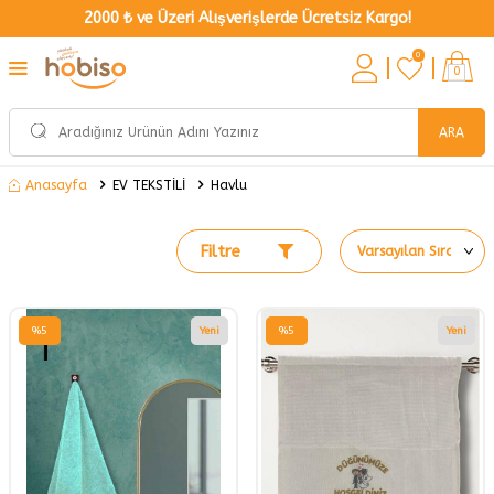
2000 ₺ ve Üzeri Alışverişlerde Ücretsiz Kargo!
0
0
ARA
EV TEKSTİLİ
Havlu
Anasayfa
Filtre
%
5
Yeni
%
5
Yeni