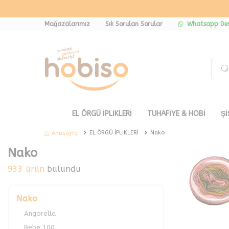
Mağazalarımız
Sık Sorulan Sorular
Whatsapp Des
EL ÖRGÜ İPLİKLERİ
TUHAFİYE & HOBİ
Şİ
EL ÖRGÜ İPLİKLERİ
Nako
Anasayfa
Nako
933 ürün
bulundu
Nako
Angorella
Bebe 100