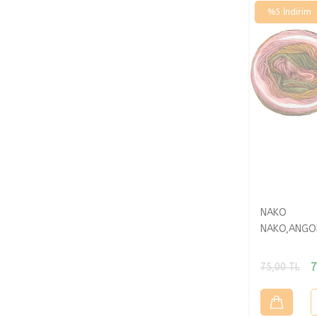
%
5
İndirim
NAKO
NAKO,ANGO
7
75,00
TL