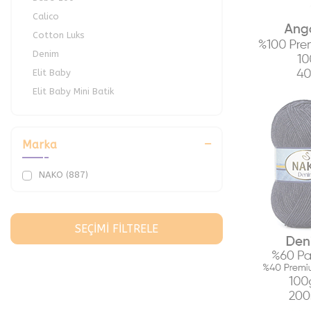
Calico
Cotton Luks
Denim
Elit Baby
Elit Baby Mini Batik
Hercai
Lüks Minnoş
Marka
Paris
Pırlanta
NAKO (887)
Rekor
Sedef
Sport Wool
SEÇIMI FILTRELE
Süper İnci
Süper İnci Narin
Vals
Vega