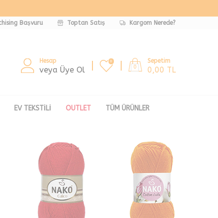
chising Başvuru
Toptan Satış
Kargom Nerede?
Hesap
Sepetim
0
0
veya Üye Ol
0,00
TL
EV TEKSTILI
OUTLET
TÜM ÜRÜNLER