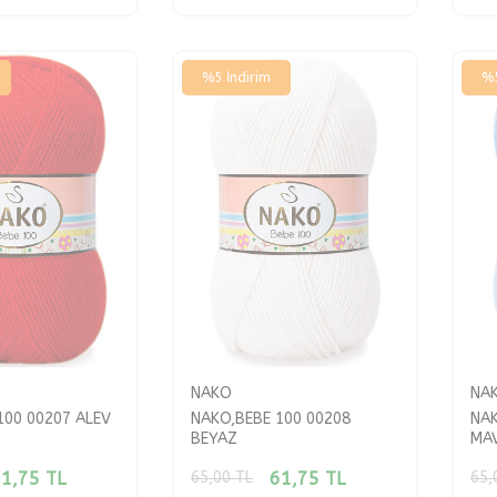
%
5
İndirim
%
NAKO
NA
100 00207 ALEV
NAKO,BEBE 100 00208
NAK
BEYAZ
MAV
1,75
TL
61,75
TL
65,00
TL
65,