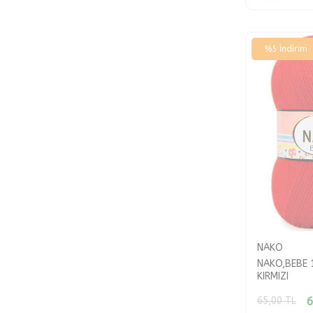
%
5
İndirim
NAKO
NAKO,BEBE 
KIRMIZI
6
65,00
TL