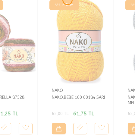
%
5
İndirim
%
NAKO
NA
RELLA 87528
NAKO,BEBE 100 00184 SARI
NAK
ME
1,25
TL
61,75
TL
65,00
TL
65,