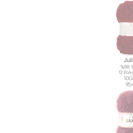
Vizon
Teddy
Juliet
Bonjour
Kaz Tüyü
Saten
Vega Stripe
Elit Baby Tweed
Mia Premium