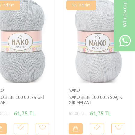
5
İndirim
%
5
İndirim
KO
NAKO
O,BEBE 100 00194 GRİ
NAKO,BEBE 100 00195 AÇIK
LANJ
GİR MELANJ
61,75
TL
61,75
TL
00
TL
65,00
TL