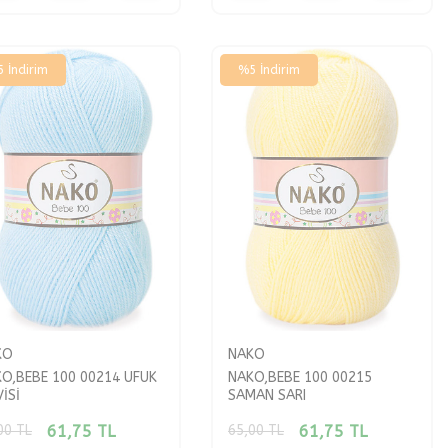
5
İndirim
%
5
İndirim
KO
NAKO
O,BEBE 100 00214 UFUK
NAKO,BEBE 100 00215
İSİ
SAMAN SARI
61,75
TL
61,75
TL
00
TL
65,00
TL