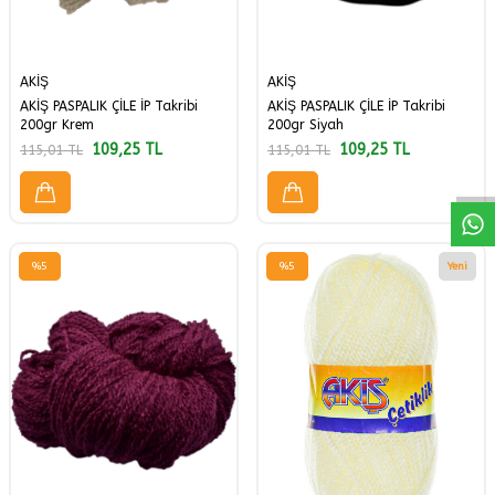
AKİŞ
AKİŞ
AKİŞ PASPALIK ÇİLE İP Takribi
AKİŞ PASPALIK ÇİLE İP Takribi
W
h
a
a
p
p
D
e
s
t
H
a
t
t
200gr Krem
200gr Siyah
109,25
TL
109,25
TL
115,01
TL
115,01
TL
%
5
%
5
Yeni