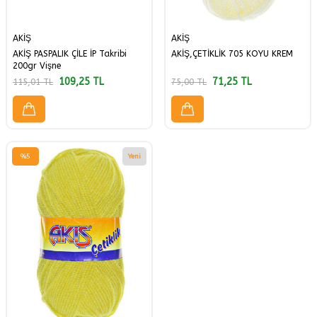
AKİŞ
AKİŞ
AKİŞ PASPALIK ÇİLE İP Takribi
AKİŞ,ÇETİKLİK 705 KOYU KREM
200gr Vişne
109,25
TL
71,25
TL
115,01
TL
75,00
TL
%
5
Yeni