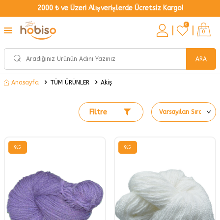
2000 ₺ ve Üzeri Alışverişlerde Ücretsiz Kargo!
0
0
ARA
TÜM ÜRÜNLER
Akiş
Anasayfa
Filtre
%
5
%
5