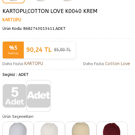
KARTOPU,COTTON LOVE K0040 KREM
KARTOPU
Ürün Kodu:
8682743013411.ADET
%
5
90,24
TL
95,00
TL
İndirim
KARTOPU
Cotton Love
Daha Fazla
Daha Fazla
Seçiniz :
ADET
Ürün Seçenekleri