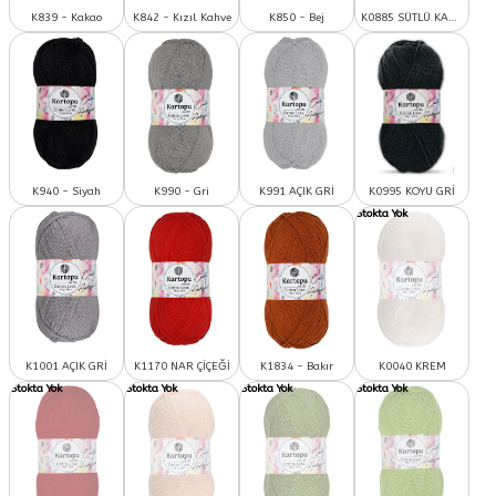
K839 - Kakao
K842 - Kızıl Kahve
K850 - Bej
K0885 SÜTLÜ KAHVE
K940 - Siyah
K990 - Gri
K991 AÇIK GRİ
K0995 KOYU GRİ
K1001 AÇIK GRİ
K1170 NAR ÇİÇEĞİ
K1834 - Bakır
K0040 KREM