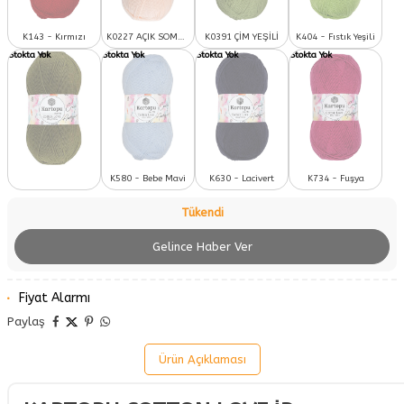
K143 - Kırmızı
K0227 AÇIK SOMON
K0391 ÇİM YEŞİLİ
K404 - Fıstık Yeşili
K580 - Bebe Mavi
K630 - Lacivert
K734 - Fuşya
Tükendi
Gelince Haber Ver
Fiyat Alarmı
Paylaş
Ürün Açıklaması