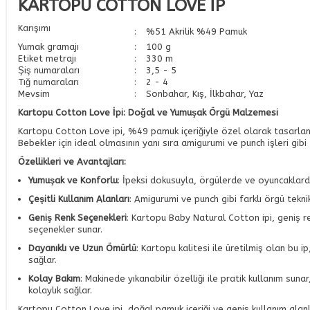
KARTOPU COTTON LOVE İP
Karışımı
:
%51 Akrilik %49 Pamuk
Yumak gramajı
:
100 g
Etiket metrajı
:
330 m
Şiş numaraları
:
3,5 - 5
Tığ numaraları
:
2 - 4
Mevsim
:
Sonbahar, Kış, İlkbahar, Yaz
Kartopu Cotton Love İpi: Doğal ve Yumuşak Örgü Malzemesi
Kartopu Cotton Love ipi, %49 pamuk içeriğiyle özel olarak tasarlanmı
Bebekler için ideal olmasının yanı sıra amigurumi ve punch işleri gibi f
Özellikleri ve Avantajları:
Yumuşak ve Konforlu
: İpeksi dokusuyla, örgülerde ve oyuncaklard
Çeşitli Kullanım Alanları
: Amigurumi ve punch gibi farklı örgü teknikl
Geniş Renk Seçenekleri
: Kartopu Baby Natural Cotton ipi, geniş re
seçenekler sunar.
Dayanıklı ve Uzun Ömürlü
: Kartopu kalitesi ile üretilmiş olan bu i
sağlar.
Kolay Bakım
: Makinede yıkanabilir özelliği ile pratik kullanım sun
kolaylık sağlar.
Kartopu Cotton Love ipi, doğal pamuk içeriği ve geniş kullanım alan