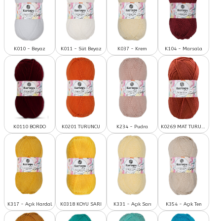
K010 - Beyaz
K011 - Süt Beyaz
K037 - Krem
K104 - Marsala
K0110 BORDO
K0201 TURUNCU
K234 - Pudra
K0269 MAT TURUNCU
K317 - Açık Hardal
K0318 KOYU SARI
K331 - Açık Sarı
K354 - Açık Ten