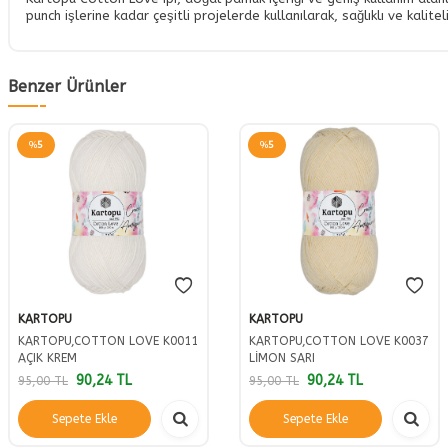
punch işlerine kadar çeşitli projelerde kullanılarak, sağlıklı ve kalite
Benzer Ürünler
%
5
%
5
KARTOPU
KARTOPU
KARTOPU,COTTON LOVE K0011
KARTOPU,COTTON LOVE K0037
AÇIK KREM
LİMON SARI
90,24
TL
90,24
TL
95,00
TL
95,00
TL
Sepete Ekle
Sepete Ekle