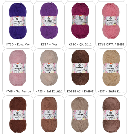
K720 - Koyu Mor
K727 - Mor
K730 - Çöl Gülü
K766 ORTA PEMBE
K768 - Toz Pembe
K793 - Bal Köpüğü
K0818 AÇIK KAHVE
K837 - Sütlü Kahve