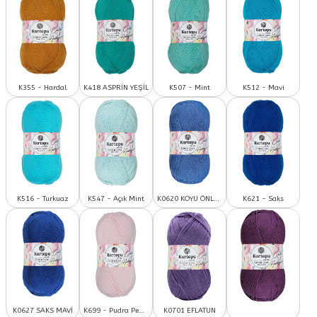
K355 - Hardal
K418 ASPRİN YEŞİL
K507 - Mint
K512 - Mavi
K516 - Turkuaz
K547 - Açık Mint
K0620 KOYU ÖNLÜK MAVİ
K621 - Saks
K0627 SAKS MAVİ
K699 - Pudra Pembe
K0701 EFLATUN