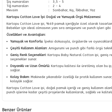
Şiş numaraları
:
3,5 - 5
Tığ numaraları
:
2 - 4
Mevsim
:
Sonbahar, Kış, İlkbahar, Yaz
Kartopu Cotton Love İpi: Doğal ve Yumuşak Örgü Malzemesi
Kartopu Cotton Love ipi, %49 pamuk içeriğiyle özel olarak tasarlanmı
Bebekler için ideal olmasının yanı sıra amigurumi ve punch işleri gibi f
Özellikleri ve Avantajları:
Yumuşak ve Konforlu
: İpeksi dokusuyla, örgülerde ve oyuncaklard
Çeşitli Kullanım Alanları
: Amigurumi ve punch gibi farklı örgü teknikl
Geniş Renk Seçenekleri
: Kartopu Baby Natural Cotton ipi, geniş re
seçenekler sunar.
Dayanıklı ve Uzun Ömürlü
: Kartopu kalitesi ile üretilmiş olan bu i
sağlar.
Kolay Bakım
: Makinede yıkanabilir özelliği ile pratik kullanım sun
kolaylık sağlar.
Kartopu Cotton Love ipi, doğal pamuk içeriği ve geniş kullanım alan
punch işlerine kadar çeşitli projelerde kullanılarak, sağlıklı ve kalite
Benzer Ürünler