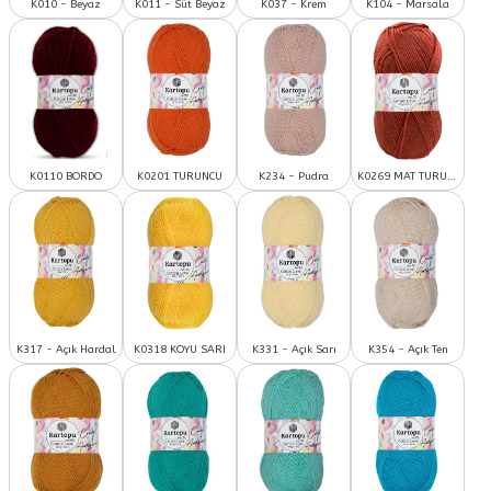
K010 - Beyaz
K011 - Süt Beyaz
K037 - Krem
K104 - Marsala
K0110 BORDO
K0201 TURUNCU
K234 - Pudra
K0269 MAT TURUNCU
K317 - Açık Hardal
K0318 KOYU SARI
K331 - Açık Sarı
K354 - Açık Ten