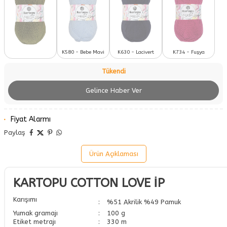
K580 - Bebe Mavi
K630 - Lacivert
K734 - Fuşya
Tükendi
Gelince Haber Ver
Fiyat Alarmı
Paylaş
Ürün Açıklaması
KARTOPU COTTON LOVE İP
Karışımı
:
%51 Akrilik %49 Pamuk
Yumak gramajı
:
100 g
Etiket metrajı
:
330 m