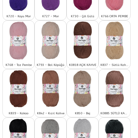
K720 - Koyu Mor
K727 - Mor
K730 - Çöl Gülü
K766 ORTA PEMBE
K768 - Toz Pembe
K793 - Bal Köpüğü
K0818 AÇIK KAHVE
K837 - Sütlü Kahve
K839 - Kakao
K842 - Kızıl Kahve
K850 - Bej
K0885 SÜTLÜ KAHVE