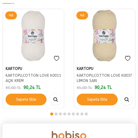
%
5
%
5
KARTOPU
KARTOPU
KARTOPU,COTTON LOVE K0011
KARTOPU,COTTON LOVE K0037
AÇIK KREM
LİMON SARI
90,24
TL
90,24
TL
95,00
TL
95,00
TL
Sepete Ekle
Sepete Ekle