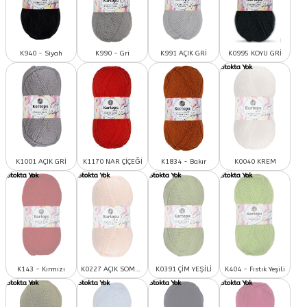
K940 - Siyah
K990 - Gri
K991 AÇIK GRİ
K0995 KOYU GRİ
K1001 AÇIK GRİ
K1170 NAR ÇİÇEĞİ
K1834 - Bakır
K0040 KREM
K143 - Kırmızı
K0227 AÇIK SOMON
K0391 ÇİM YEŞİLİ
K404 - Fıstık Yeşili