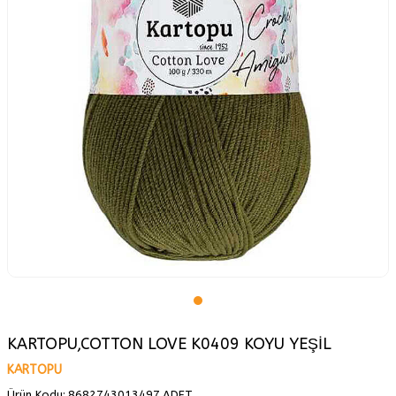
KARTOPU,COTTON LOVE K0409 KOYU YEŞİL
KARTOPU
Ürün Kodu:
8682743013497.ADET