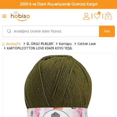
2000 ₺ ve Üzeri Alışverişlerde Ücretsiz Kargo!
0
0
ARA
EL ÖRGÜ İPLİKLERİ
Kartopu
Cotton Love
Anasayfa
KARTOPU,COTTON LOVE K0409 KOYU YEŞİL