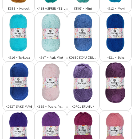
K355 - Hardal
K418 ASPRİN YEŞİL
K507 - Mint
K512 - Mavi
K516 - Turkuaz
K547 - Açık Mint
K0620 KOYU ÖNLÜK MAVİ
K621 - Saks
K0627 SAKS MAVİ
K699 - Pudra Pembe
K0701 EFLATUN