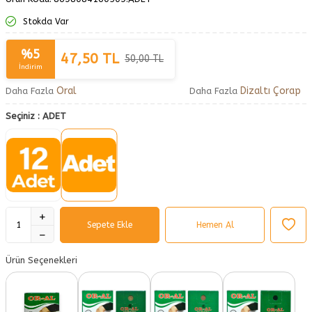
Stokda Var
%
5
47,50
TL
50,00
TL
İndirim
Oral
Dizaltı Çorap
Daha Fazla
Daha Fazla
Seçiniz :
ADET
Sepete Ekle
Hemen Al
Ürün Seçenekleri