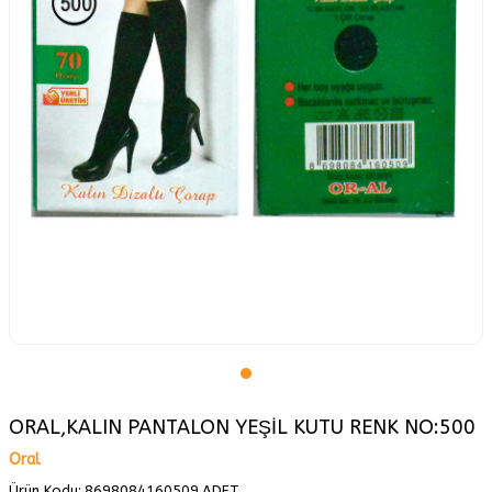
ORAL,KALIN PANTALON YEŞİL KUTU RENK NO:500
Oral
Ürün Kodu:
8698084160509.ADET