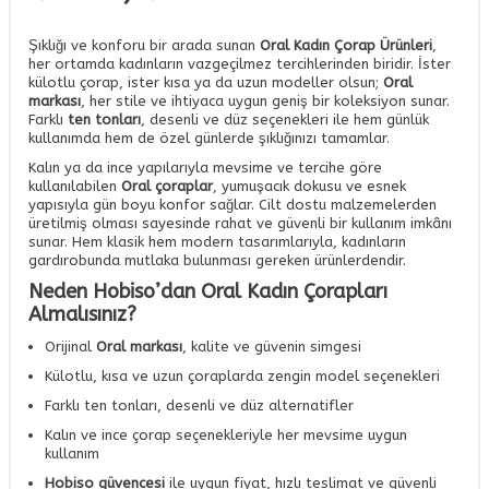
Şıklığı ve konforu bir arada sunan
Oral Kadın Çorap Ürünleri
,
her ortamda kadınların vazgeçilmez tercihlerinden biridir. İster
külotlu çorap, ister kısa ya da uzun modeller olsun;
Oral
markası
, her stile ve ihtiyaca uygun geniş bir koleksiyon sunar.
Farklı
ten tonları
, desenli ve düz seçenekleri ile hem günlük
kullanımda hem de özel günlerde şıklığınızı tamamlar.
Kalın ya da ince yapılarıyla mevsime ve tercihe göre
kullanılabilen
Oral çoraplar
, yumuşacık dokusu ve esnek
yapısıyla gün boyu konfor sağlar. Cilt dostu malzemelerden
üretilmiş olması sayesinde rahat ve güvenli bir kullanım imkânı
sunar. Hem klasik hem modern tasarımlarıyla, kadınların
gardırobunda mutlaka bulunması gereken ürünlerdendir.
Neden Hobiso’dan Oral Kadın Çorapları
Almalısınız?
Orijinal
Oral markası
, kalite ve güvenin simgesi
Külotlu, kısa ve uzun çoraplarda zengin model seçenekleri
Farklı ten tonları, desenli ve düz alternatifler
Kalın ve ince çorap seçenekleriyle her mevsime uygun
kullanım
Hobiso güvencesi
ile uygun fiyat, hızlı teslimat ve güvenli