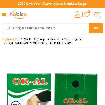
2000 ₺ ve Üzeri Alışverişlerde Ücretsiz Kargo!
0
0
ARA
GİYİM
Çorap
Bayan
Dizaltı Çorap
Anasayfa
ORAL,KALIN PANTALON YEŞİL KUTU RENK NO:500