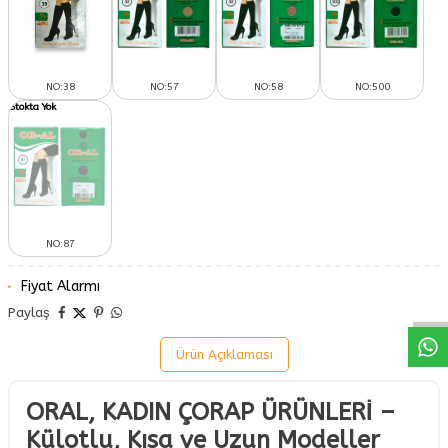
NO:38
NO:57
NO:58
NO:500
NO:87
W
h
a
a
p
p
D
e
s
t
H
a
t
t
Fiyat Alarmı
Paylaş
Ürün Açıklaması
ORAL, KADIN ÇORAP ÜRÜNLERİ –
Külotlu, Kısa ve Uzun Modeller