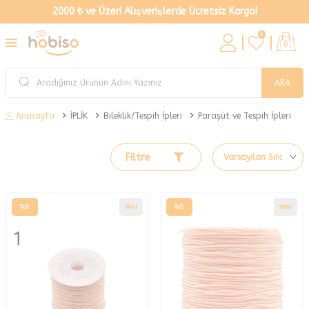
2000 ₺ ve Üzeri Alışverişlerde Ücretsiz Kargo!
0
0
ARA
İPLİK
Bileklik/Tespih İpleri
Paraşüt ve Tespih İpleri
Anasayfa
Filtre
%
5
Yeni
%
5
Yeni