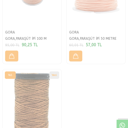
GORA
GORA
GORA,PARAŞÜT İPİ 100 M
GORA,PARAŞÜT İPİ 50 METRE
90,25
TL
57,00
TL
95,00
TL
60,01
TL
%
5
Yeni
W
h
a
a
p
p
D
e
s
t
H
a
t
t