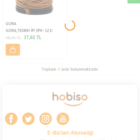
GORA
GORA,TESBİH İPİ (İPX-121)
17,63
TL
18,56
TL
Toplam
3
ürün bulunmaktadır.
E-Bülten Aboneliği