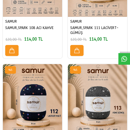
SAMUR
SAMUR
SAMUR,SPARK 108 ACI KAHVE
SAMUR,SPARK 111 LACİVERT-
W
h
a
a
p
p
D
e
s
t
H
a
t
t
GÜMÜŞ
114,00
TL
114,00
TL
120,00
TL
120,00
TL
%
5
%
5