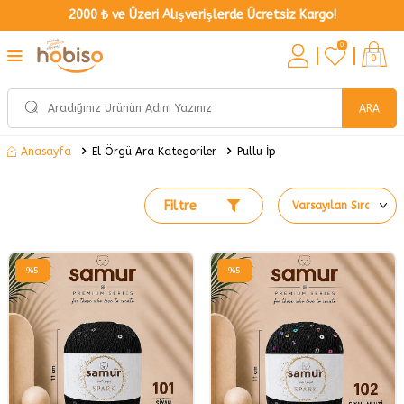
2000 ₺ ve Üzeri Alışverişlerde Ücretsiz Kargo!
0
0
ARA
El Örgü Ara Kategoriler
Pullu İp
Anasayfa
Filtre
%
5
%
5