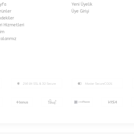
yfa
Yeni Üyelik
rünler
Üye Girişi
mdekiler
i Hizmetleri
im
alarımız