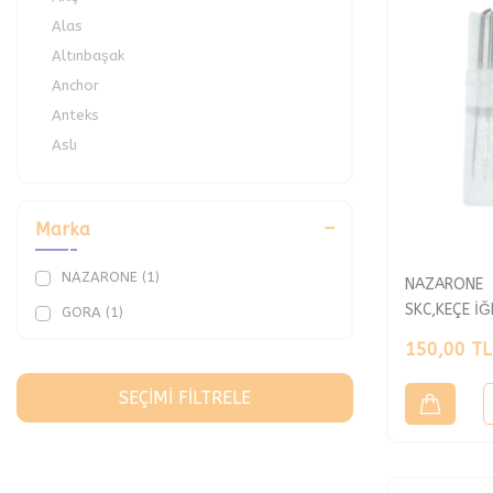
Alas
Altınbaşak
Anchor
Anteks
Aslı
As-Men
Bilge
Marka
Blumy
Bonbon
NAZARONE (1)
NAZARONE
Bonjela
SKC,KEÇE İĞN
GORA (1)
Bora
150,00
TL
Calze Alp
Canan
SEÇIMI FILTRELE
Cangül
Cenk
Chenılle