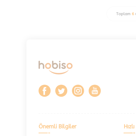
Hasiş
Toplam
6
Hobi
Huzurlu
İdeal
İma
Jawel
Kargınlar
Kartopu
Kıng
Koteks
Marco Polo
Mez
Mina Carin
Miranda
Miss Eftelya
Önemli Bilgiler
Hızlı
Moda Bone