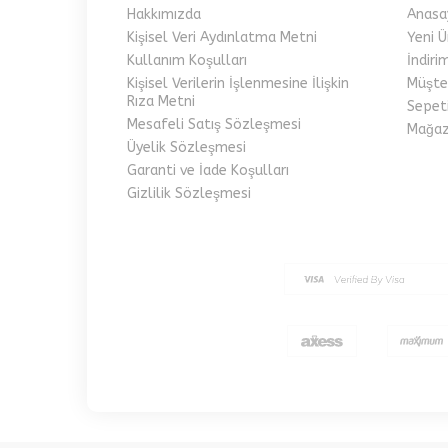
Moment
Hakkımızda
Anasa
Müjde
Kişisel Veri Aydınlatma Metni
Yeni Ü
Nako
Kullanım Koşulları
İndiri
Kişisel Verilerin İşlenmesine İlişkin
Müşter
Nazarone
Rıza Metni
Sepet
Nurge
Mesafeli Satış Sözleşmesi
Mağaz
Oltalı
Üyelik Sözleşmesi
Oral
Garanti ve İade Koşulları
Orient
Gizlilik Sözleşmesi
Ören Bayan
Örse
Özarı
Özdinç
Paktaş
Pandora
Penti
Pevea
Poloist