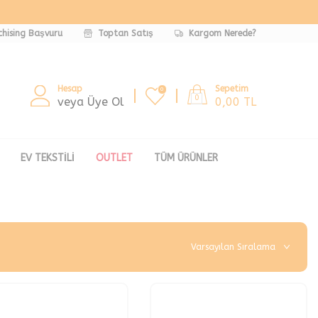
chising Başvuru
Toptan Satış
Kargom Nerede?
Hesap
Sepetim
0
0
veya Üye Ol
0,00
TL
EV TEKSTILI
OUTLET
TÜM ÜRÜNLER