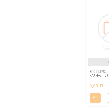
Çizmeli
Damla
Doğanay
Dolce Vita
Domino
Drima
Dündar
Ebru
Ecoband
Elit
T
Elsan
SKC,KLİPSLİ
Eripek
KASNAĞI 43.
Fırat
0,00
TL
Globa
Golden Eagle
Goncagül
Gümüş