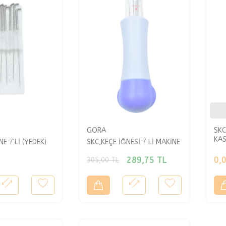
GORA
SKC
KAS
E 7'Lİ (YEDEK)
SKC,KEÇE İĞNESİ 7 Lİ MAKİNE
289,75
TL
0,
305,00
TL