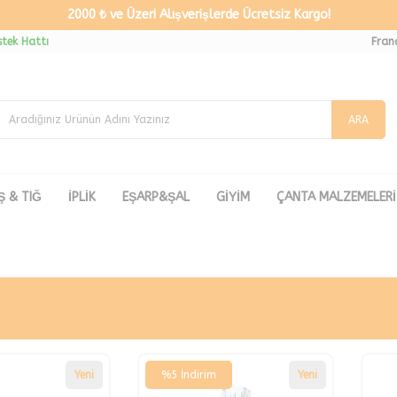
2000 ₺ ve Üzeri Alışverişlerde Ücretsiz Kargo!
tek Hattı
Fran
ARA
Ş & TIĞ
İPLİK
EŞARP&ŞAL
GİYİM
ÇANTA MALZEMELERİ
Yeni
%
5
İndirim
Yeni