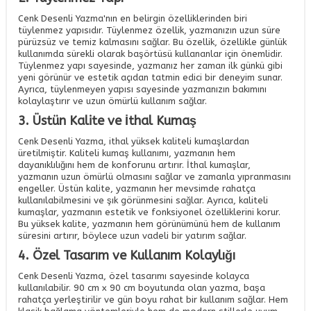
Cenk Desenli Yazma'nın en belirgin özelliklerinden biri
tüylenmez yapısıdır. Tüylenmez özellik, yazmanızın uzun süre
pürüzsüz ve temiz kalmasını sağlar. Bu özellik, özellikle günlük
kullanımda sürekli olarak başörtüsü kullananlar için önemlidir.
Tüylenmez yapı sayesinde, yazmanız her zaman ilk günkü gibi
yeni görünür ve estetik açıdan tatmin edici bir deneyim sunar.
Ayrıca, tüylenmeyen yapısı sayesinde yazmanızın bakımını
kolaylaştırır ve uzun ömürlü kullanım sağlar.
3. Üstün Kalite ve İthal Kumaş
Cenk Desenli Yazma, ithal yüksek kaliteli kumaşlardan
üretilmiştir. Kaliteli kumaş kullanımı, yazmanın hem
dayanıklılığını hem de konforunu artırır. İthal kumaşlar,
yazmanın uzun ömürlü olmasını sağlar ve zamanla yıpranmasını
engeller. Üstün kalite, yazmanın her mevsimde rahatça
kullanılabilmesini ve şık görünmesini sağlar. Ayrıca, kaliteli
kumaşlar, yazmanın estetik ve fonksiyonel özelliklerini korur.
Bu yüksek kalite, yazmanın hem görünümünü hem de kullanım
süresini artırır, böylece uzun vadeli bir yatırım sağlar.
4. Özel Tasarım ve Kullanım Kolaylığı
Cenk Desenli Yazma, özel tasarımı sayesinde kolayca
kullanılabilir. 90 cm x 90 cm boyutunda olan yazma, başa
rahatça yerleştirilir ve gün boyu rahat bir kullanım sağlar. Hem