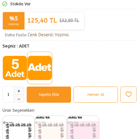
Stokda Var
%
5
125,40
TL
132,00
TL
İndirim
Cenk Desenli Yazma
Daha Fazla
Seçiniz :
ADET
Sepete Ekle
Hemen Al
Ürün Seçenekleri