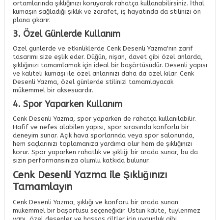
ortamlarında şıklığınızı koruyarak rahatça kullanabilirsiniz. İthal
kumaşın sağladığı şıklık ve zarafet, iş hayatında da stilinizi ön
plana çıkarır.
3. Özel Günlerde Kullanım
Özel günlerde ve etkinliklerde Cenk Desenli Yazma'nın zarif
tasarımı size eşlik eder. Düğün, nişan, davet gibi özel anlarda,
şıklığınızı tamamlamak için ideal bir başörtüsüdür. Desenli yapısı
ve kaliteli kumaşı ile özel anlarınızı daha da özel kılar. Cenk
Desenli Yazma, özel günlerde stilinizi tamamlayacak
mükemmel bir aksesuardır.
4. Spor Yaparken Kullanım
Cenk Desenli Yazma, spor yaparken de rahatça kullanılabilir.
Hafif ve nefes alabilen yapısı, spor sırasında konforlu bir
deneyim sunar. Açık hava sporlarında veya spor salonunda,
hem saçlarınızı toplamanıza yardımcı olur hem de şıklığınızı
korur. Spor yaparken rahatlık ve şıklığı bir arada sunar, bu da
sizin performansınıza olumlu katkıda bulunur.
Cenk Desenli Yazma ile Şıklığınızı
Tamamlayın
Cenk Desenli Yazma, şıklığı ve konforu bir arada sunan
mükemmel bir başörtüsü seçeneğidir. Üstün kalite, tüylenmez
yapı, özel desenler ve hassas ciltler için uygunluk gibi