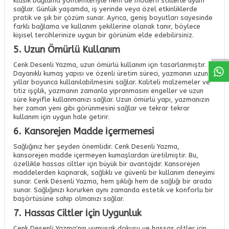
klasik bağlama yöntemleriyle hem de modern stillerle uyum
sağlar. Günlük yaşamda, iş yerinde veya özel etkinliklerde
pratik ve şık bir çözüm sunar. Ayrıca, geniş boyutları sayesinde
W
h
a
a
p
p
D
e
s
t
H
a
t
t
farklı bağlama ve kullanım şekillerine olanak tanır, böylece
kişisel tercihlerinize uygun bir görünüm elde edebilirsiniz.
5. Uzun Ömürlü Kullanım
Cenk Desenli Yazma, uzun ömürlü kullanım için tasarlanmıştır.
Dayanıklı kumaş yapısı ve özenli üretim süreci, yazmanın uzun
yıllar boyunca kullanılabilmesini sağlar. Kaliteli malzemeler ve
titiz işçilik, yazmanın zamanla yıpranmasını engeller ve uzun
süre keyifle kullanmanızı sağlar. Uzun ömürlü yapı, yazmanızın
her zaman yeni gibi görünmesini sağlar ve tekrar tekrar
kullanım için uygun hale getirir.
6. Kansorejen Madde İçermemesi
Sağlığınız her şeyden önemlidir. Cenk Desenli Yazma,
kansorejen madde içermeyen kumaşlardan üretilmiştir. Bu,
özellikle hassas ciltler için büyük bir avantajdır. Kansorejen
maddelerden kaçınarak, sağlıklı ve güvenli bir kullanım deneyimi
sunar. Cenk Desenli Yazma, hem şıklığı hem de sağlığı bir arada
sunar. Sağlığınızı korurken aynı zamanda estetik ve konforlu bir
başörtüsüne sahip olmanızı sağlar.
7. Hassas Ciltler İçin Uygunluk
Cenk Desenli Yazma'nın yumuşak dokusu ve hassas ciltler için