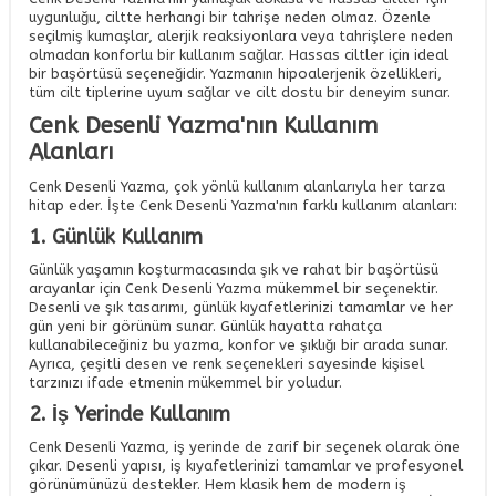
uygunluğu, ciltte herhangi bir tahrişe neden olmaz. Özenle
seçilmiş kumaşlar, alerjik reaksiyonlara veya tahrişlere neden
olmadan konforlu bir kullanım sağlar. Hassas ciltler için ideal
bir başörtüsü seçeneğidir. Yazmanın hipoalerjenik özellikleri,
tüm cilt tiplerine uyum sağlar ve cilt dostu bir deneyim sunar.
Cenk Desenli Yazma'nın Kullanım
Alanları
Cenk Desenli Yazma, çok yönlü kullanım alanlarıyla her tarza
hitap eder. İşte Cenk Desenli Yazma'nın farklı kullanım alanları:
1. Günlük Kullanım
Günlük yaşamın koşturmacasında şık ve rahat bir başörtüsü
arayanlar için Cenk Desenli Yazma mükemmel bir seçenektir.
Desenli ve şık tasarımı, günlük kıyafetlerinizi tamamlar ve her
gün yeni bir görünüm sunar. Günlük hayatta rahatça
kullanabileceğiniz bu yazma, konfor ve şıklığı bir arada sunar.
Ayrıca, çeşitli desen ve renk seçenekleri sayesinde kişisel
tarzınızı ifade etmenin mükemmel bir yoludur.
2. İş Yerinde Kullanım
Cenk Desenli Yazma, iş yerinde de zarif bir seçenek olarak öne
çıkar. Desenli yapısı, iş kıyafetlerinizi tamamlar ve profesyonel
görünümünüzü destekler. Hem klasik hem de modern iş